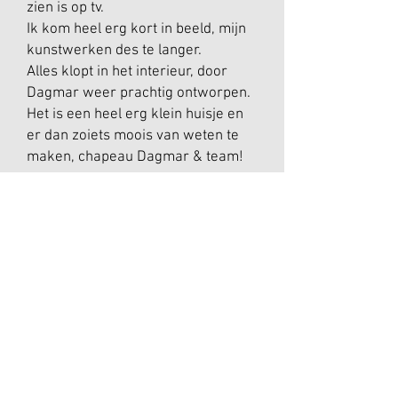
zien is op tv.
Ik kom heel erg kort in beeld, mijn
kunstwerken des te langer.
Alles klopt in het interieur, door
Dagmar weer prachtig ontworpen.
Het is een heel erg klein huisje en
er dan zoiets moois van weten te
maken, chapeau Dagmar & team!
Als de aftiteling in beeld komt, zie ik
ineens mijn naam staan.
Hoe trots kan je zijn.
Gelukkig dat ik niet te lang heb
getwijfeld of ik dit wel zou durven.
Daar hoef ik een volgende keer niet
meer lang over na te denken.